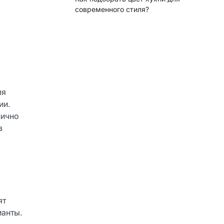
современного стиля?
ля
ии.
нично
в
ят
ианты.