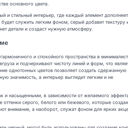
стве основного цвета.
ый и стильный интерьер, где каждый элемент дополняет
 будет служить легким фоном, серый добавит текстуру 
кнет детали и создаст нужную атмосферу.
зме
 гармоничного и спокойного пространства в минималис
егруза и подчеркивают чистоту линий и форм, что являе
ание однотонных цветов позволяет создать сдержанную
ую значимость, а интерьер выглядит легким и не
ак и насыщенными, в зависимости от желаемого эффект
е оттенки серого, белого или бежевого, которые созда
ают внимание, а наоборот, служат фоном для ярких акц
или черный, могут быть использованы для создания кон