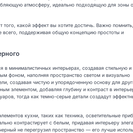
лабляющую атмосферу, идеально подходящую для зоны 
т того, какой эффект вы хотите достичь. Важно помнить,
е всего, поддерживая общую концепцию простоты и
черного
ся в минималистичных интерьерах, создавая стильную и
ым фоном, наполняя пространство светом и визуально
бели, создавая чистую и упорядоченную основу для друг
ным элементом, добавляя глубину и контраст в интерье
суаров, тогда как темно-серые детали создадут эффектн
лементов кухни, таких как техника, осветительные при
ально контрастирует с белым, придавая интерьеру элег
черный не перегрузил пространство — его лучше исполь