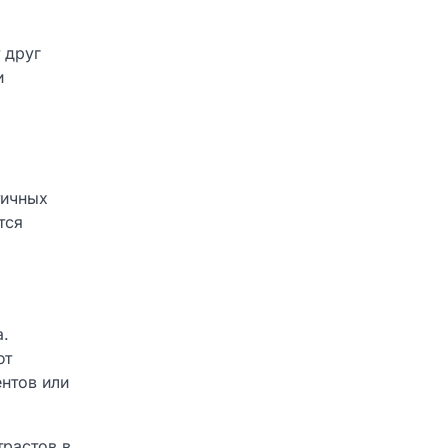
 друг
и
тичных
тся
а.
ют
ентов или
трастов в