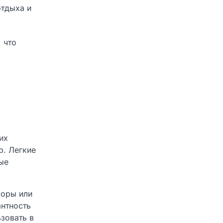
отдыха и
 что
их
р. Легкие
ые
боры или
антность
зовать в