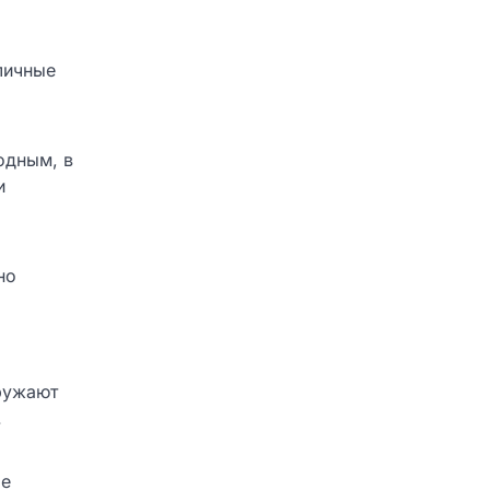
личные
одным, в
и
но
гружают
.
ые