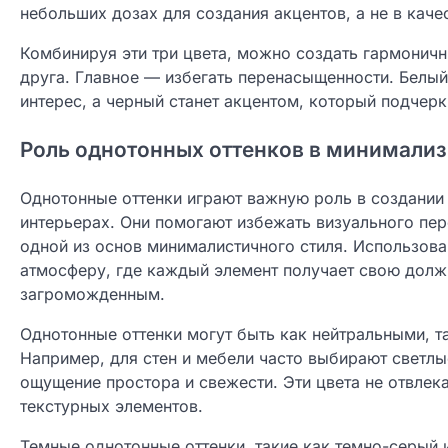
небольших дозах для создания акцентов, а не в каче
Комбинируя эти три цвета, можно создать гармоничн
друга. Главное — избегать перенасыщенности. Белый
интерес, а черный станет акцентом, который подчер
Роль однотонных оттенков в минимали
Однотонные оттенки играют важную роль в создании
интерьерах. Они помогают избежать визуального пер
одной из основ минималистичного стиля. Использов
атмосферу, где каждый элемент получает свою должн
загроможденным.
Однотонные оттенки могут быть как нейтральными, т
Например, для стен и мебели часто выбирают светлы
ощущение простора и свежести. Эти цвета не отвлек
текстурных элементов.
Темные однотонные оттенки, такие как темно-серый 