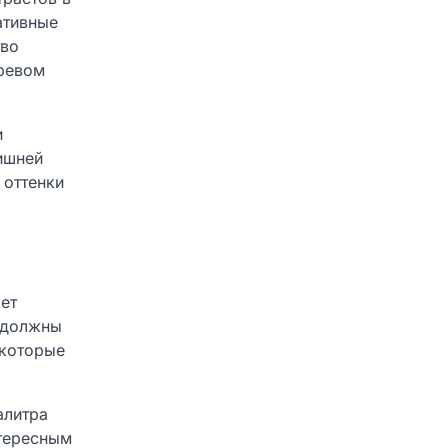
ативные
тво
ревом
и
ишней
 оттенки
ет
а должны
 которые
алитра
нтересным