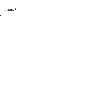
то важный
о