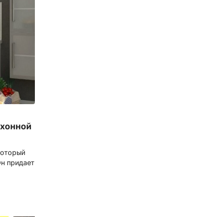
ухонной
который
Он придает